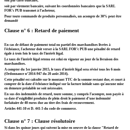
soit par carte bancaire,
soit par virement bancaire, suivant les coordonnées bancaires que la SARL
FOR’c PUB transmet à l’acheteur,
Pour toute commande de produits personnalisés, un acompte de 30% peut être
demandé
Clause n° 6 : Retard de paiement
En cas de défaut de paiement total ou partiel des marchandises livrées à
l'échéance, l'acheteur doit verser à la SARL FOR’c PUB une pénalité de retard
égale à trois fois le taux de l'intérêt légal.
Le taux de l'intérêt légal retenu est celui en vigueur au jour de la livraison des
marchandises.
A compter du 1er janvier 2015, le taux d'intérêt légal sera révisé tous les 6 mois
(Ordonnance n°2014-947 du 20 août 2014).
Cette pénalité est calculée sur le montant TTC de la somme restant due, et court à
compter de la date d'échéance indiqué sur la facture initiale sans qu'aucune mise
en demeure préalable ne soit nécessaire.
En sus des indemnités de retard, toute somme, y compris l’acompte, non payée à
sa date d’exigibilité produira de plein droit le paiement d’une indemnité
forfaitaire de 40 euros due au titre des frais de recouvrement.
Articles 441-10 et D. 441-5 du code de commerce.
Clause n° 7 : Clause résolutoire
Si dans les quinze jours qui suivent la mise en oeuvre de la clause "Retard de