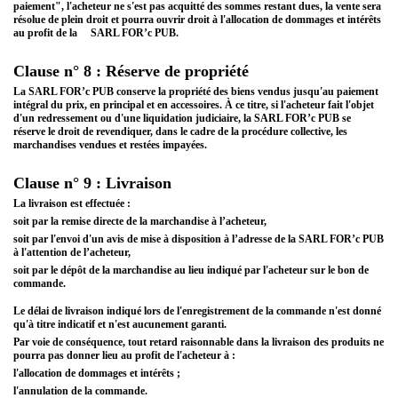
paiement", l'acheteur ne s'est pas acquitté des sommes restant dues, la vente sera
résolue de plein droit et pourra ouvrir droit à l'allocation de dommages et intérêts
au profit de la
SARL FOR’c PUB.
Clause n° 8 : Réserve de propriété
La SARL FOR’c PUB conserve la propriété des biens vendus jusqu'au paiement
intégral du prix, en principal et en accessoires. À ce titre, si l'acheteur fait l'objet
d'un redressement ou d'une liquidation judiciaire, la SARL FOR’c PUB se
réserve le droit de revendiquer, dans le cadre de la procédure collective, les
marchandises vendues et restées impayées.
Clause n° 9 : Livraison
La livraison est effectuée :
soit par la remise directe de la marchandise à l’acheteur,
soit par l'envoi d'un avis de mise à disposition à l’adresse de la SARL FOR’c PUB
à l'attention de l’acheteur,
soit par le dépôt de la marchandise au lieu indiqué par l'acheteur sur le bon de
commande.
Le délai de livraison indiqué lors de l'enregistrement de la commande n'est donné
qu'à titre indicatif et n'est aucunement garanti.
Par voie de conséquence, tout retard raisonnable dans la livraison des produits ne
pourra pas donner lieu au profit de l'acheteur à :
l'allocation de dommages et intérêts ;
l'annulation de la commande.