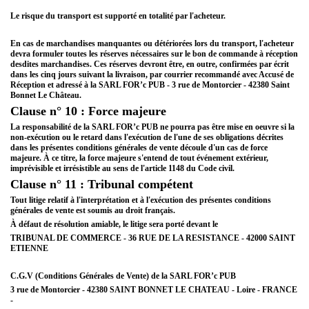
Le risque du transport est supporté en totalité par l'acheteur.
En cas de marchandises manquantes ou détériorées lors du transport, l'acheteur
devra formuler toutes les réserves nécessaires sur le bon de commande à réception
desdites marchandises. Ces réserves devront être, en outre, confirmées par écrit
dans les cinq jours suivant la livraison, par courrier recommandé avec Accusé de
Réception et adressé à la SARL FOR’c PUB - 3 rue de Montorcier - 42380 Saint
Bonnet Le Château.
Clause n° 10 : Force majeure
La responsabilité de la SARL FOR’c PUB ne pourra pas être mise en oeuvre si la
non-exécution ou le retard dans l'exécution de l'une de ses obligations décrites
dans les présentes conditions générales de vente découle d'un cas de force
majeure. À ce titre, la force majeure s'entend de tout événement extérieur,
imprévisible et irrésistible au sens de l'article 1148 du Code civil.
Clause n° 11 : Tribunal compétent
Tout litige relatif à l'interprétation et à l'exécution des présentes conditions
générales de vente est soumis au droit français.
À défaut de résolution amiable, le litige sera porté devant le
TRIBUNAL DE COMMERCE - 36 RUE DE LA RESISTANCE -
42000 SAINT
ETIENNE
C.G.V (Conditions Générales de Vente) de la
SARL FOR’c PUB
3 rue de Montorcier - 42380 SAINT BONNET LE CHATEAU - Loire - FRANCE
-