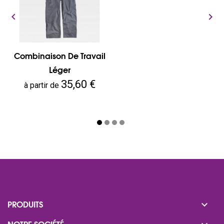


Combinaison De Travail
Léger
Prix
35,60 €
à partir de

PRODUITS