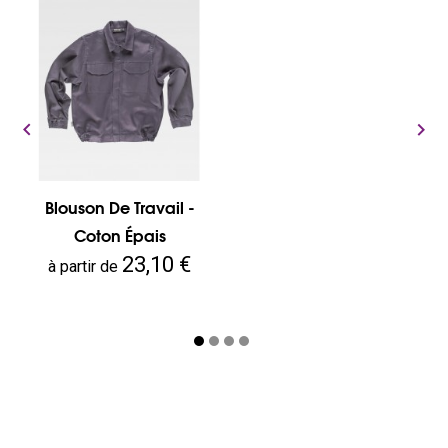


Blouson De Travail -
Coton Épais
Prix
23,10 €
à partir de