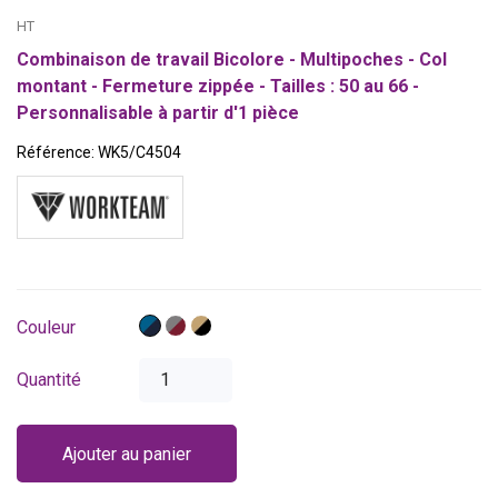
HT
Combinaison de travail Bicolore - Multipoches - Col
montant - Fermeture zippée - Tailles : 50 au 66 -
Personnalisable à partir d'1 pièce
Référence:
WK5/C4504
Bleu
Gris
Beige
Couleur
azur
/
/
/
Bordeaux
Noir
Quantité
Bleu
marine
Ajouter au panier