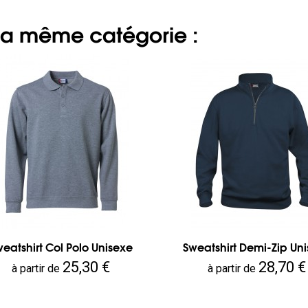
 la même catégorie :
eatshirt Col Polo Unisexe
Sweatshirt Demi-Zip Un
Prix
Prix
25,30 €
28,70 €
à partir de
à partir de