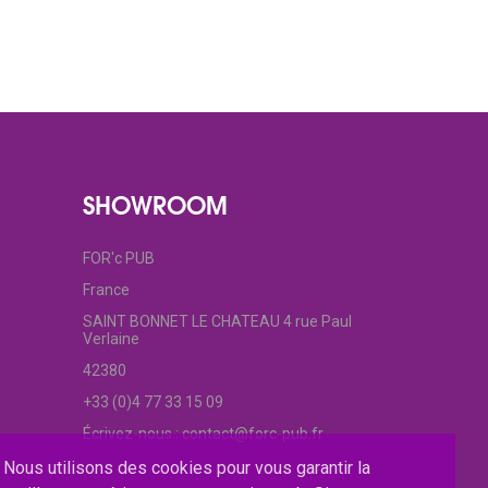
SHOWROOM
FOR'c PUB
France
SAINT BONNET LE CHATEAU 4 rue Paul
Verlaine
42380
+33 (0)4 77 33 15 09
Écrivez-nous :
contact@forc-pub.fr
Nous utilisons des cookies pour vous garantir la