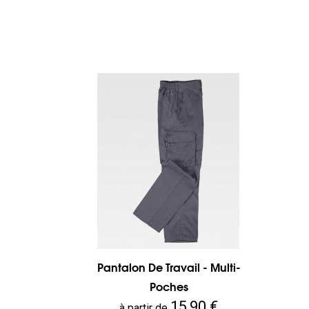
Pantalon De Travail - Multi-
Poches
Prix
15,90 €
à partir de