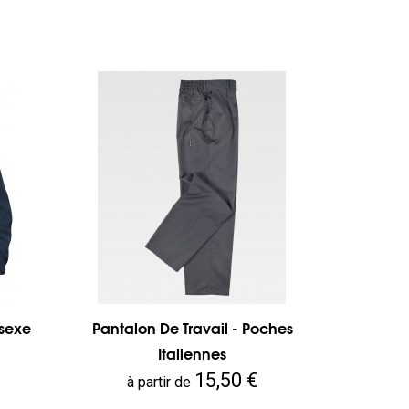
isexe
Pantalon De Travail - Poches
Italiennes
Prix
15,50 €
à partir de