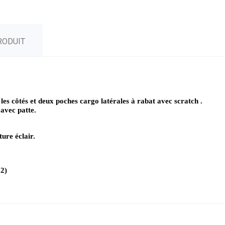
RODUIT
s côtés et deux poches cargo latérales à rabat avec scratch .
 avec patte.
ure éclair.
m2)