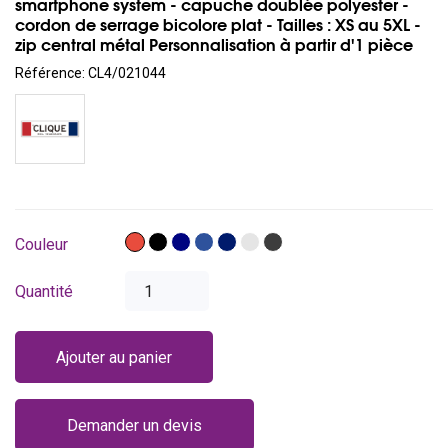
smartphone system - capuche doublée polyester -
cordon de serrage bicolore plat - Tailles : XS au 5XL -
zip central métal Personnalisation à partir d'1 pièce
Référence:
CL4/021044
Rouge
Noir
Bleu
Bleu
Bleu
Gris
Gris
Couleur
foncé
royal
marine
cendré
antracite
Quantité
Ajouter au panier
Demander un devis