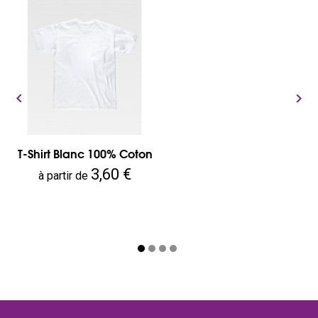


T-Shirt Blanc 100% Coton
Prix
3,60 €
à partir de