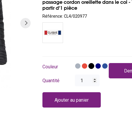
passage cordon oreillette dans le col - 
partir d'1 pièce
Référence:
CL4/020977
Gris
Rouge
Noir
Bleu
Bleu
Couleur
Dem
foncé
royal
Quantité
Ajouter au panier