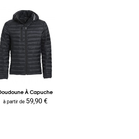
Doudoune À Capuche
Prix
59,90 €
à partir de