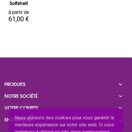
Softshell
Prix
à partir de
61,00 €

PRODUITS

NOTRE SOCIÉTÉ

VOTRE COMPTE
Nous utilisons des cookies pour vous garantir la
SHOWROOM

meilleure expérience sur notre site web. Si vous
continuez à utiliser ce site, nous supposerons