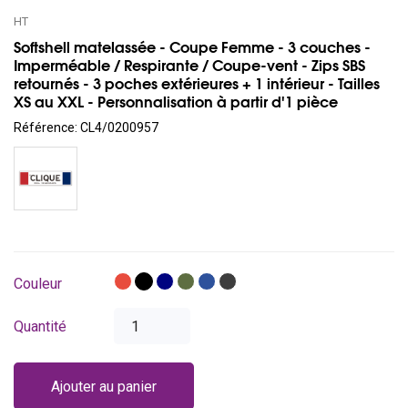
HT
Softshell matelassée - Coupe Femme - 3 couches -
Imperméable / Respirante / Coupe-vent - Zips SBS
retournés - 3 poches extérieures + 1 intérieur - Tailles
XS au XXL - Personnalisation à partir d'1 pièce
Référence:
CL4/0200957
Rouge
Noir
Bleu
Vert
Bleu
Gris
Couleur
foncé
pistache
royal
antracite
Quantité
Ajouter au panier