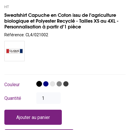
HT
Sweatshirt Capuche en Coton issu de l'agriculture
biologique et Polyester Recyclé - Tailles XS au 4XL -
Personnalisation à partir d'1 pièce
Référence:
CL4/021002
Noir
Bleu
Gris
Gris
Gris
Couleur
foncé
cendré
mélangé
antracite
Quantité
Ajouter au panier