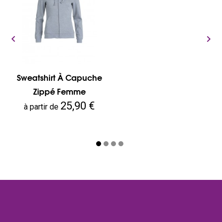


Sweatshirt À Capuche
Zippé Femme
Prix
25,90 €
à partir de