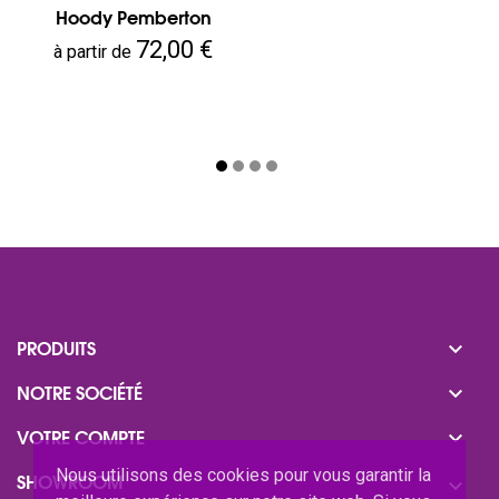
Hoody Pemberton
Prix
72,00 €
à partir de

PRODUITS

NOTRE SOCIÉTÉ

VOTRE COMPTE
Nous utilisons des cookies pour vous garantir la
SHOWROOM
