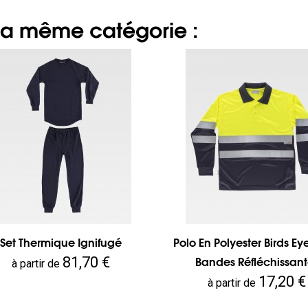
 la même catégorie :
Set Thermique Ignifugé
Polo En Polyester Birds E
Prix
81,70 €
Bandes Réfléchissant
à partir de
Prix
17,20 €
à partir de