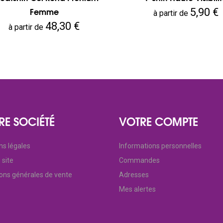
Prix
5,90 €
Femme
à partir de
Prix
48,30 €
à partir de
RE SOCIÉTÉ
VOTRE COMPTE
ns légales
Informations personnelles
 site
Commandes
ions générales de vente
Adresses
Mes alertes