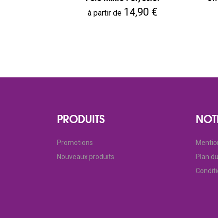
Prix
14,90 €
à partir de
PRODUITS
NOT
Promotions
Mentio
Nouveaux produits
Plan du
Condit