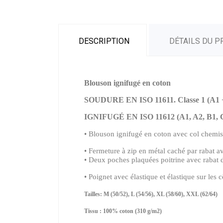
DESCRIPTION
DÉTAILS DU P
Blouson ignifugé en coton
SOUDURE EN ISO 11611. Classe 1 (A1 
IGNIFUGÉ EN ISO 11612 (A1, A2, B1, C
• Blouson ignifugé en coton avec col chemis
• Fermeture à zip en métal caché par rabat a
• Deux poches plaquées poitrine avec rabat de 
• Poignet avec élastique et élastique sur les co
Tailles: M (50/52), L (54/56), XL (58/60), XXL (62/64)
Tissu : 100% coton (310 g/m2)