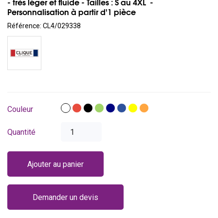
- très léger et fluide - Tailles : S au 4XL -
Personnalisation à partir d'1 pièce
Référence:
CL4/029338
Blanc
Rouge
Noir
Vert
Bleu
Bleu
Jaune
Orange
Couleur
foncé
royal
HV
HV
Quantité
Ajouter au panier
Demander un devis