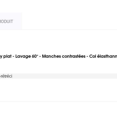
RODUIT
sey plat - Lavage 60° - Manches contrastées - Col élasthanne
rétréci