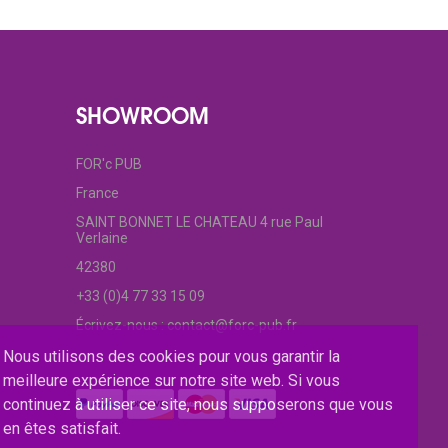
SHOWROOM
FOR'c PUB
France
SAINT BONNET LE CHATEAU 4 rue Paul
Verlaine
42380
+33 (0)4 77 33 15 09
Écrivez-nous :
contact@forc-pub.fr
Nous utilisons des cookies pour vous garantir la
meilleure expérience sur notre site web. Si vous
continuez à utiliser ce site, nous supposerons que vous
en êtes satisfait.