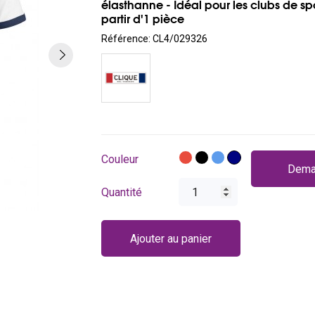
élasthanne - Idéal pour les clubs de spo
partir d'1 pièce
Référence:
CL4/029326
Rouge
Noir
Bleu
Bleu
Couleur
Dema
foncé
Quantité
Ajouter au panier