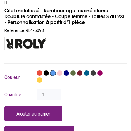
HT
Gilet matelassé - Rembourrage touché plume -
Doublure contrastée - Coupe femme - Tailles S au 2XL
- Personnalisation à partir d'1 pièce
Référence:
RL4/5093
Rouge
Noir
Bleu
Rose
Bleu
Vert
Bordeaux
Bleu
Gris
violet
Couleur
foncé
pistache
azur
antracite
pâle
yellow
curry
Quantité
Ajouter au panier