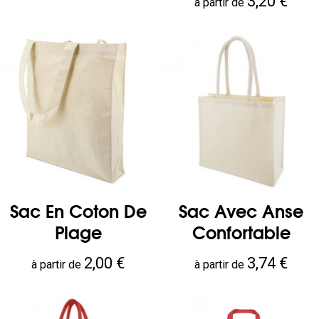
Prix
3,20 €
à partir de
Sac En Coton De
Sac Avec Anse
Plage
Confortable
Prix
Prix
2,00 €
3,74 €
à partir de
à partir de