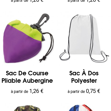
à partir de
à partir de
Sac De Course
Sac À Dos
Pliable Aubergine
Polyester
Prix
Prix
1,26 €
0,75 €
à partir de
à partir de