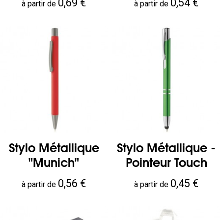
Prix
Prix
0,69 €
0,54 €
à partir de
à partir de
Stylo Métallique
Stylo Métallique -
"Munich"
Pointeur Touch
Prix
Prix
0,56 €
0,45 €
à partir de
à partir de