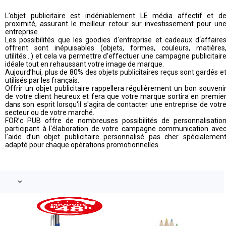
L’objet publicitaire est indéniablement LE média affectif et d
proximité, assurant le meilleur retour sur investissement pour un
entreprise.
Les possibilités que les goodies d'entreprise et cadeaux d‘affaire
offrent sont inépuisables (objets, formes, couleurs, matières
utilités...) et cela va permettre d’effectuer une campagne publicitair
idéale tout en rehaussant votre image de marque.
Aujourd’hui, plus de 80% des objets publicitaires reçus sont gardés e
utilisés par les français.
Offrir un objet publicitaire rappellera régulièrement un bon souveni
de votre client heureux et fera que votre marque sortira en premie
dans son esprit lorsqu'il s'agira de contacter une entreprise de votr
secteur ou de votre marché.
FOR’c PUB offre de nombreuses possibilités de personnalisatio
participant à l'élaboration de votre campagne communication ave
l’aide d’un objet publicitaire personnalisé pas cher spécialemen
adapté pour chaque opérations promotionnelles.
keyboard_arrow_down