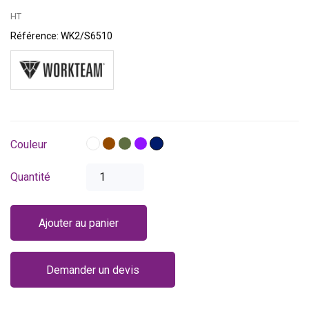
HT
Référence:
WK2/S6510
Blanc
Marron
Vert
Violet
Bleu
Couleur
pistache
marine
Quantité
Ajouter au panier
Demander un devis