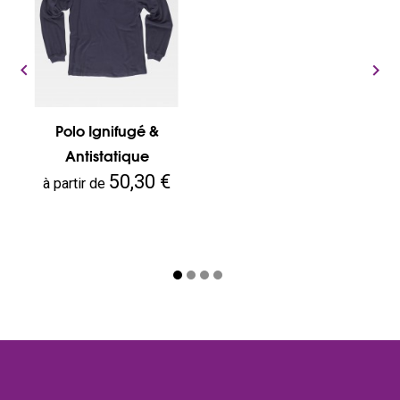


Polo Ignifugé &
Antistatique
Prix
50,30 €
à partir de