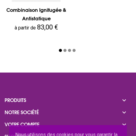
Combinaison Ignifugée &
Antistatique
Prix
83,00 €
à partir de

PRODUITS

NOTRE SOCIÉTÉ

VOTRE COMPTE
Nous utilisons des cookies pour vous garantir la