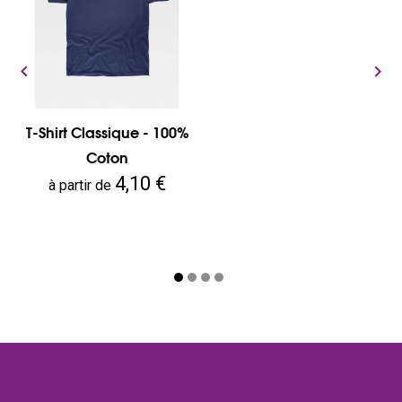


T-Shirt Classique - 100%
Coton
Prix
4,10 €
à partir de