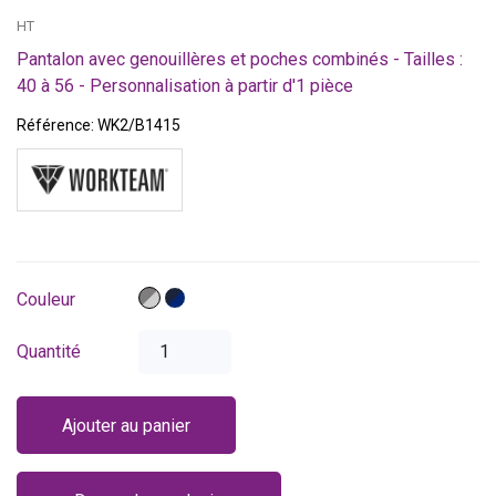
HT
Pantalon avec genouillères et poches combinés - Tailles :
40 à 56 - Personnalisation à partir d'1 pièce
Référence:
WK2/B1415
Gris
Bleu
Couleur
foncé
marine
/
/
Quantité
Gris
Bleu
clair
royal
Ajouter au panier