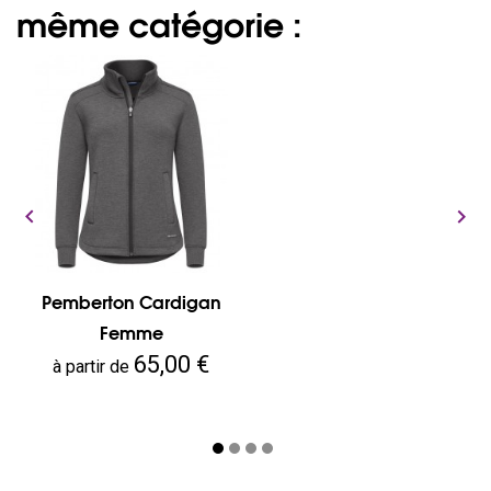
même catégorie :


Pemberton Cardigan
Femme
Prix
65,00 €
à partir de