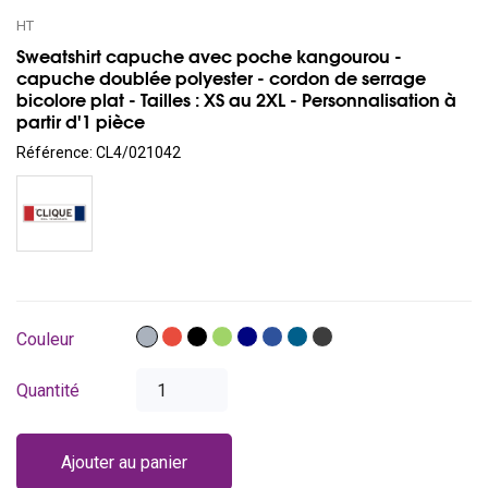
HT
Sweatshirt capuche avec poche kangourou -
capuche doublée polyester - cordon de serrage
bicolore plat - Tailles : XS au 2XL - Personnalisation à
partir d'1 pièce
Référence:
CL4/021042
Gris
Rouge
Noir
Vert
Bleu
Bleu
Bleu
Gris
Couleur
foncé
royal
azur
antracite
Quantité
Ajouter au panier