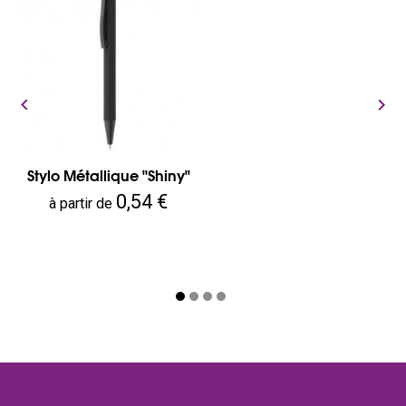


Stylo Métallique "Shiny"
Prix
0,54 €
à partir de