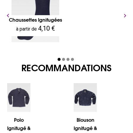


Chaussettes Ignifugées
Prix
4,10 €
à partir de
RECOMMANDATIONS
Polo
Blouson
Ignifugé &
Ignifugé &