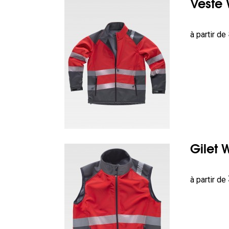
Veste 
Prix
à partir de
Gilet 
Prix
à partir de