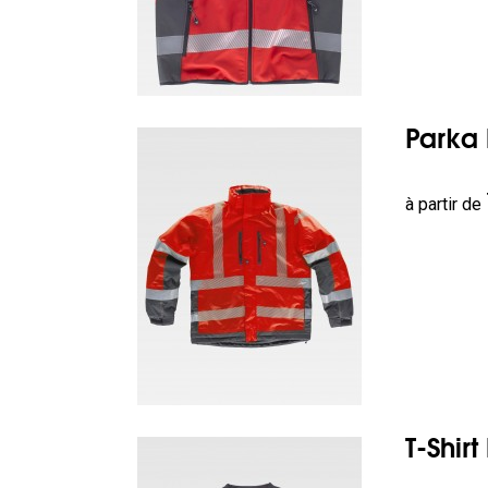
Parka 
Prix
à partir de
T-Shir