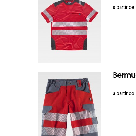
Prix
à partir de
Bermud
Prix
à partir de