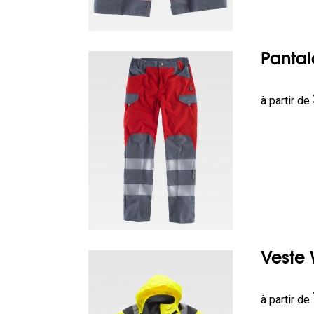
Pantal
Prix
à partir de
Veste 
Prix
à partir de