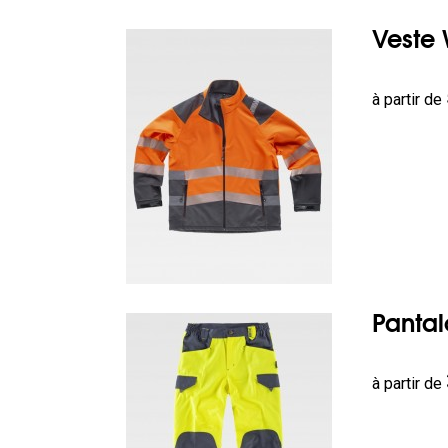
Veste 
Prix
à partir de
Pantal
Prix
à partir de