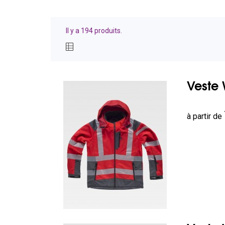
Il y a 194 produits.
Veste 
Prix
à partir de