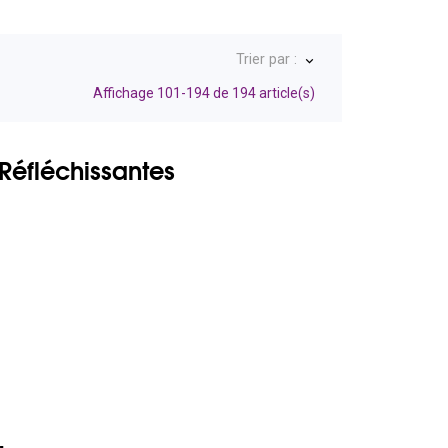
Trier par :
keyboard_arrow_down
Affichage 101-194 de 194 article(s)
Réfléchissantes