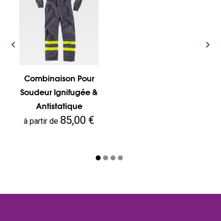


Combinaison Pour
Soudeur Ignifugée &
Antistatique
Prix
85,00 €
à partir de