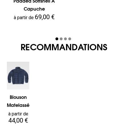
Padded Softshell À
Capuche
Prix
69,00 €
à partir de
RECOMMANDATIONS
Blouson
Matelassé
Prix
à partir de
44,00 €