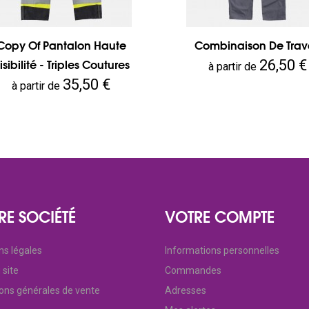
Copy Of Pantalon Haute
Combinaison De Trav
Prix
26,50 €
isibilité - Triples Coutures
à partir de
Prix
35,50 €
à partir de
RE SOCIÉTÉ
VOTRE COMPTE
ns légales
Informations personnelles
 site
Commandes
ions générales de vente
Adresses