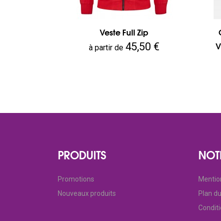
Veste Full Zip
Prix
45,50 €
V
à partir de
PRODUITS
NOT
Promotions
Mentio
Nouveaux produits
Plan du
Condit