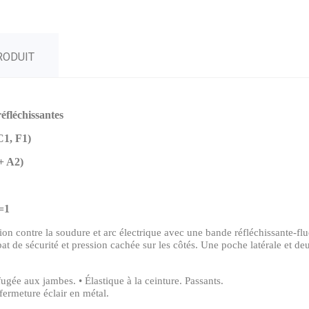
RODUIT
éfléchissantes
C1, F1)
+ A2)
=1
ion contre la soudure et arc électrique avec une bande réfléchissante-fl
 de sécurité et pression cachée sur les côtés. Une poche latérale et de
ugée aux jambes. • Élastique à la ceinture. Passants.
fermeture éclair en métal.